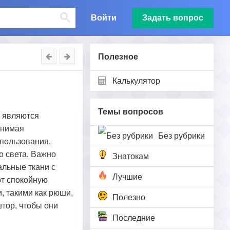
Войти
Задать вопрос
Полезное
Калькулятор
Темы вопросов
ы являются
анимая
Без рубрики
спользования.
о света. Важно
Знатокам
альные ткани с
Лучшие
ют спокойную
, такими как рюши,
Полезно
штор, чтобы они
Последние