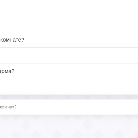
 комнате?
 дома?
 комнат?