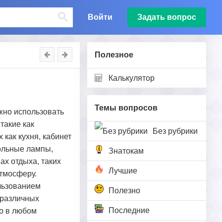
Войти
Задать вопрос
Полезное
Калькулятор
Темы вопросов
жно использовать
такие как
Без рубрики
как кухня, кабинет
тольные лампы,
Знатокам
ах отдыха, таких
Лучшие
атмосферу.
льзованием
Полезно
 различных
Последние
о в любом