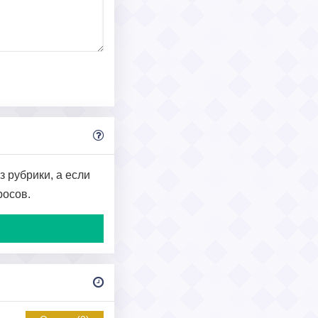
з рубрики, а если
росов.