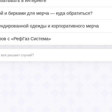
батывать в интернете
ой и бирками для мерча — куда обратиться?
ендированной одежды и корпоративного мерча
ров с «РефГаз Система»
и всё решает случай?