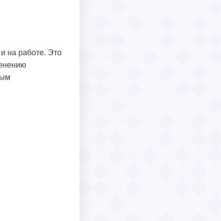
и на работе. Это
менению
ным