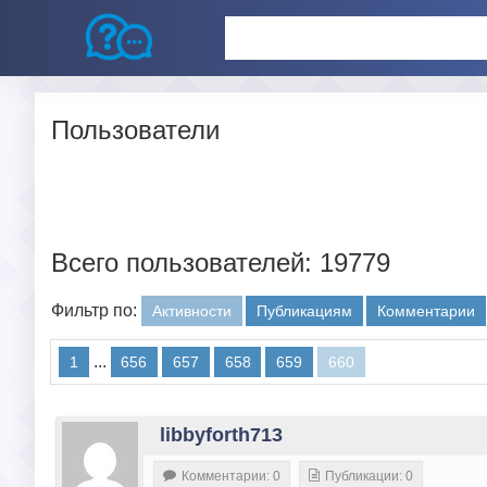
Пользователи
Всего пользователей: 19779
Фильтр по:
Активности
Публикациям
Комментарии
...
1
656
657
658
659
660
libbyforth713
Комментарии: 0
Публикации: 0